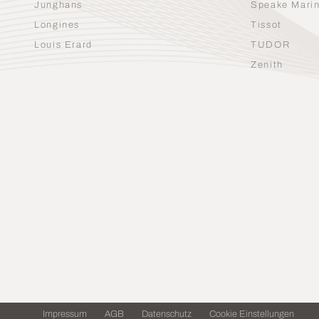
Junghans
Speake Mari
Longines
Tissot
Louis Erard
TUDOR
Zenith
Impressum
AGB
Datenschutz
Cookie Einstellungen