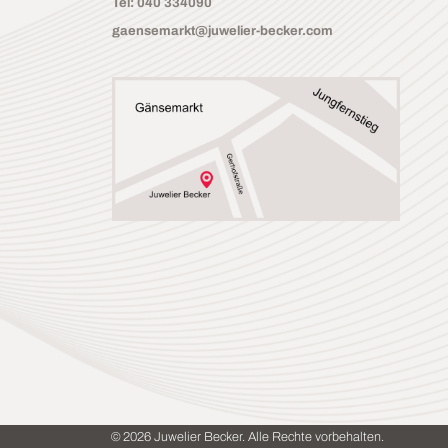
Tel: 040 334090
gaensemarkt@juwelier-becker.com
© 2026 Juwelier Becker. Alle Rechte vorbehalten.