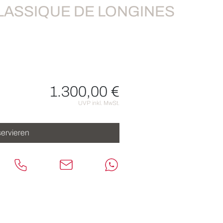
LASSIQUE DE LONGINES
1.300,00 €
nen
UVP inkl. MwSt.
ervieren