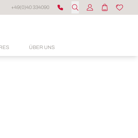
+49(0)40 334090
RES
ÜBER UNS