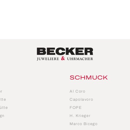
SCHMUCK
er
Al Coro
tte
Capolavoro
ütte
FOPE
gn
H. Krieger
Marco Bicego