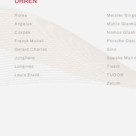
UHREN
Rolex
Meister Sing
Angelus
Mühle Glashü
Czapek
Nomos Glash
Franck Muller
Porsche Desi
Gerald Charles
Sinn
Junghans
Speake Mari
Longines
Tissot
Louis Erard
TUDOR
Zenith