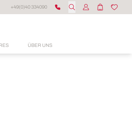
+49(0)40 334090
RES
ÜBER UNS