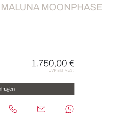
RIMALUNA MOONPHASE
1.750,00 €
nen
UVP inkl. MwSt.
fragen