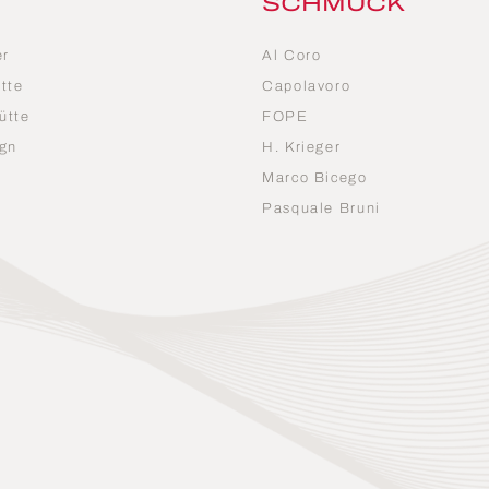
SCHMUCK
er
Al Coro
tte
Capolavoro
ütte
FOPE
gn
H. Krieger
Marco Bicego
n
Pasquale Bruni