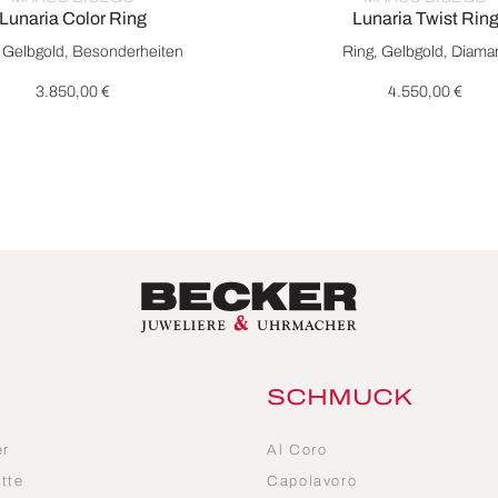
Lunaria Color Ring
Lunaria Twist Rin
850,00 €
ego Lunaria Color Ring, Ref: AB564 CIA01 Y, Preis: 3.850,00 €
Marco Bicego Lunaria Twist R
 Gelbgold, Besonderheiten
Ring, Gelbgold, Diama
3.850,00 €
4.550,00 €
SCHMUCK
er
Al Coro
tte
Capolavoro