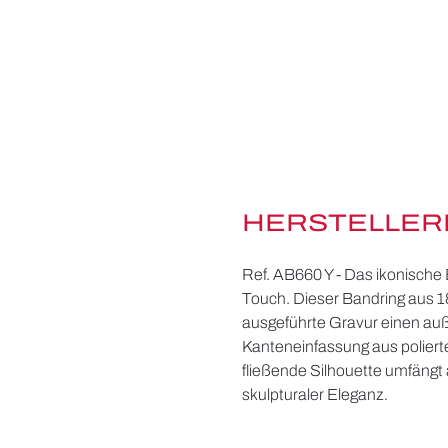
HERSTELLER
Ref. AB660 Y - Das ikonische 
Touch. Dieser Bandring aus 18
ausgeführte Gravur einen auß
Kanteneinfassung aus polierte
fließende Silhouette umfängt
skulpturaler Eleganz.