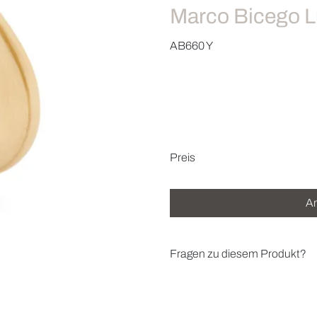
Marco Bicego L
AB660 Y
Preisinformatio
Preis
An
Fragen zu diesem Produkt?