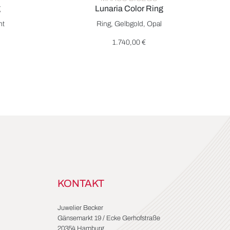
g
Lunaria Color Ring
ing, Ref: AB661 B YW, Preis: 4.550,00 €
Marco Bicego Lunaria Color Ring, Ref: AB658 OP
nt
Ring, Gelbgold, Opal
1.740,00 €
KONTAKT
Juwelier Becker
Gänsemarkt 19 / Ecke Gerhofstraße
20354 Hamburg