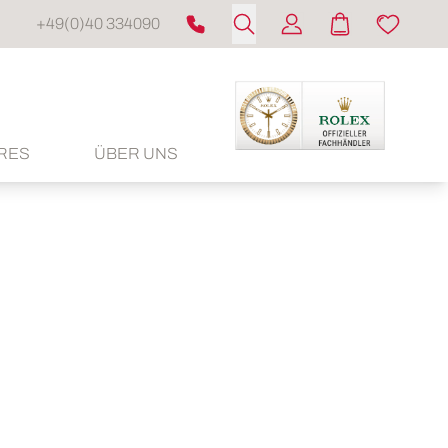
+49(0)40 334090
RES
ÜBER UNS