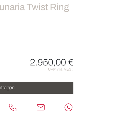
unaria Twist Ring
2.950,00 €
nen
UVP inkl. MwSt.
fragen