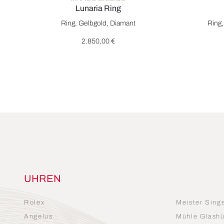
Lunaria Ring
Marco Bicego Lunaria Ring, Ref: AB581 B YW, Preis: 2.
Marco Bic
Ring, Gelbgold, Diamant
Ring,
2.850,00 €
UHREN
Rolex
Meister Sing
Angelus
Mühle Glashü