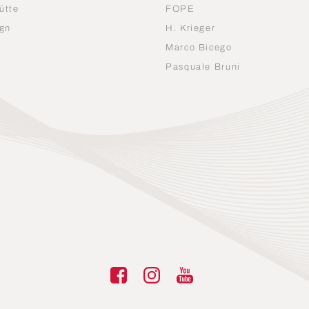
ütte
FOPE
gn
H. Krieger
Marco Bicego
n
Pasquale Bruni