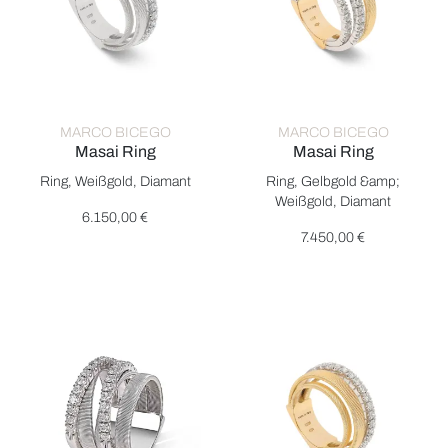
MARCO BICEGO
MARCO BICEGO
Masai Ring
Masai Ring
Marco Bicego Masai Ring, Ref: AG363 B W, Preis: 6.150,00 €
Marco Bicego Masai Ring, Ref:
Ring, Weißgold, Diamant
Ring, Gelbgold &amp;
Weißgold, Diamant
6.150,00 €
7.450,00 €