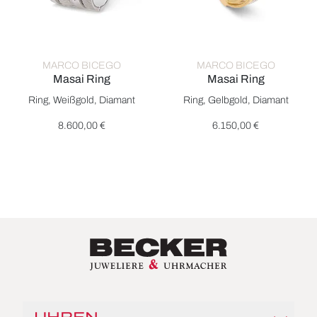
MARCO BICEGO
MARCO BICEGO
Masai Ring
Masai Ring
Marco Bicego Masai Ring, Ref: AG331 B W, Preis: 8.600,00 €
Marco Bicego Masai Ring, Ref:
Ring, Weißgold, Diamant
Ring, Gelbgold, Diamant
8.600,00 €
6.150,00 €
UHREN