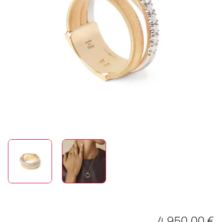
ROLEX
UHREN
SCHMUCK
HOCHZEIT
ACCESSOIRES
ÜBER UNS
4.950,00 €