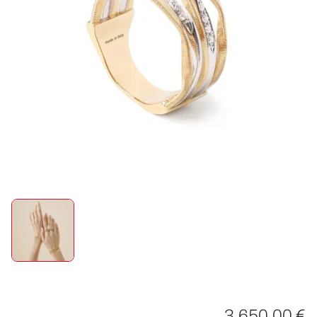
ROLEX
UHREN
SCHMUCK
HOCHZEIT
ACCESSOIRES
ÜBER UNS
3.650,00 €