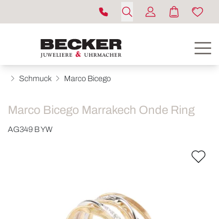
Schmuck
Marco Bicego
Marco Bicego Marrakech Onde Ring
AG349 B YW