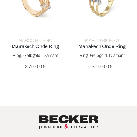
MARCO BICEGO
MARCO BICEGO
Marrakech Onde Ring
Marrakech Onde Ring
Marco Bicego Marrakech Onde Ring, Ref: AG340 B YW, Preis:
Marco Bicego Marrakech Onde 
Ring, Gelbgold, Diamant
Ring, Gelbgold, Diamant
3.750,00 €
3.450,00 €