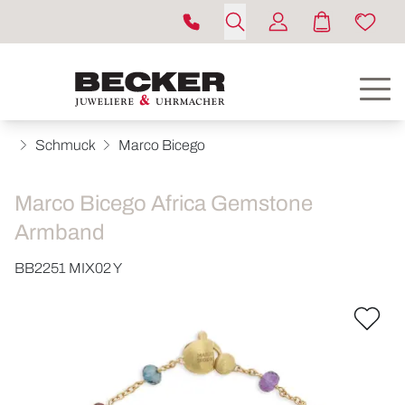
Schmuck
Marco Bicego
Marco Bicego Africa Gemstone
Armband
BB2251 MIX02 Y