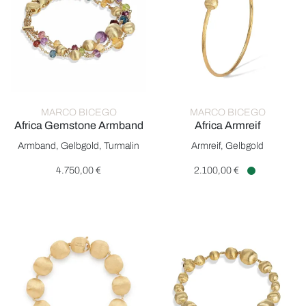
MARCO BICEGO
MARCO BICEGO
Africa Gemstone Armband
Africa Armreif
Marco Bicego Africa Gemstone Armband, Ref: BB2266 MIX02 Y
Marco Bicego Africa Armreif, R
Armband, Gelbgold, Turmalin
Armreif, Gelbgold
4.750,00 €
2.100,00 €
Verfügbar