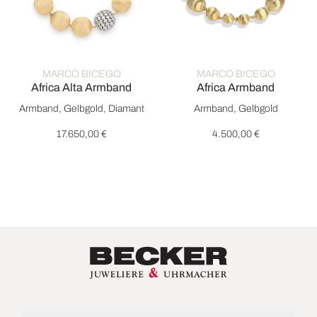
MARCO BICEGO
MARCO BICEGO
Africa Alta Armband
Africa Armband
Marco Bicego Africa Alta Armband, Ref: BB2866 B2 YW, Preis:
Marco Bicego Africa Armband, 
Armband, Gelbgold, Diamant
Armband, Gelbgold
17.650,00 €
4.500,00 €