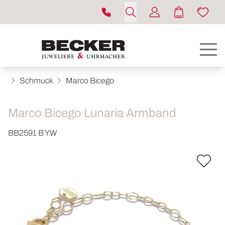
Schmuck
Marco Bicego
Marco Bicego Lunaria Armband
BB2591 B YW