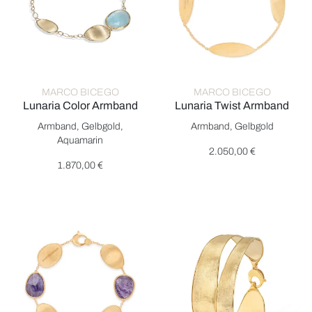
MARCO BICEGO
MARCO BICEGO
Lunaria Color Armband
Lunaria Twist Armband
Marco Bicego Lunaria Color Armband , Ref: BB1981 AQD Y, Pre
Marco Bicego Lunaria Twist Ar
Armband, Gelbgold,
Armband, Gelbgold
Aquamarin
2.050,00 €
1.870,00 €