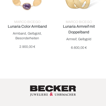
MARCO BICEGO
MARCO BICEGO
Lunaria Color Armband
Lunaria Armreif mit
Marco Bicego Lunaria Color Armband, Ref: BB2099 CIA01 Y, Pr
Doppelband
Armband, Gelbgold,
Marco Bicego Lunaria Armreif 
Besonderheiten
Armreif, Gelbgold
2.900,00 €
6.600,00 €