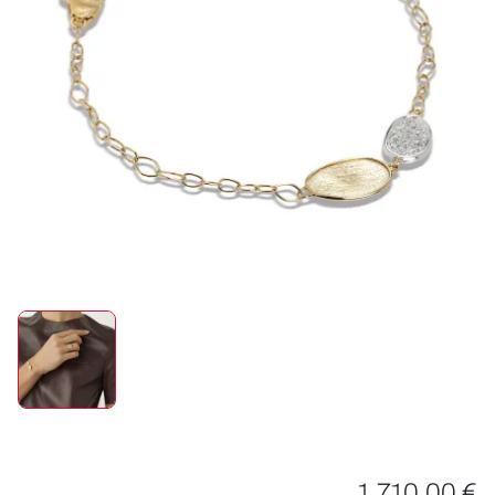
ROLEX
UHREN
SCHMUCK
HOCHZEIT
ACCESSOIRES
ÜBER UNS
1.710,00 €