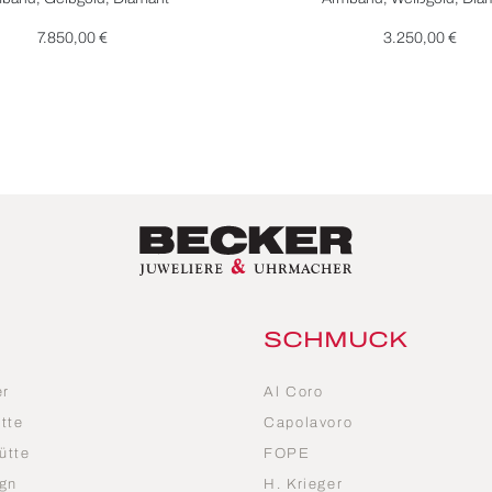
7.850,00 €
3.250,00 €
SCHMUCK
er
Al Coro
tte
Capolavoro
ütte
FOPE
gn
H. Krieger