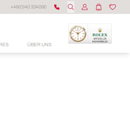
+49(0)40 334090
RES
ÜBER UNS