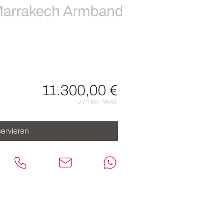
Marrakech Armband
11.300,00 €
nen
UVP inkl. MwSt.
ervieren