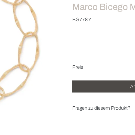
Marco Bicego 
BG778 Y
Preisinformatio
Preis
An
Fragen zu diesem Produkt?