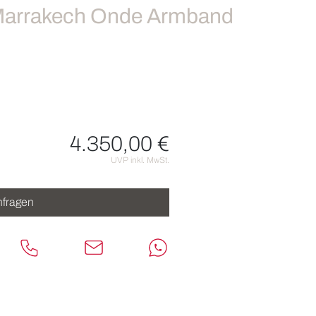
Marrakech Onde Armband
4.350,00 €
nen
UVP inkl. MwSt.
fragen