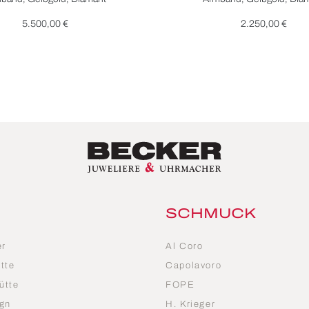
5.500,00 €
2.250,00 €
SCHMUCK
er
Al Coro
tte
Capolavoro
ütte
FOPE
gn
H. Krieger