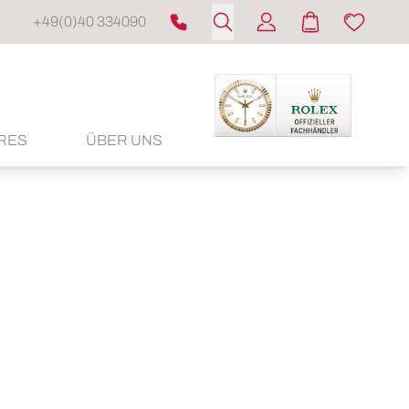
+49(0)40 334090
RES
ÜBER UNS