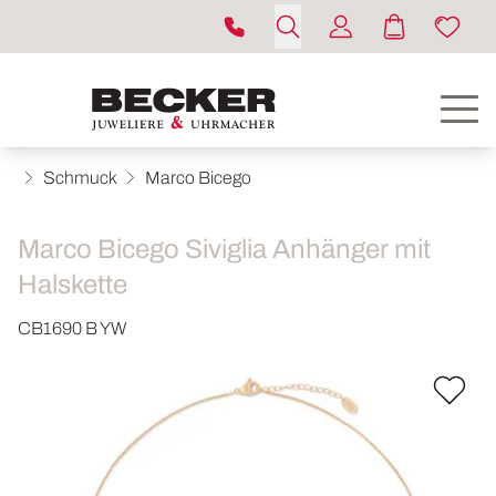
Schmuck
Marco Bicego
Marco Bicego Siviglia Anhänger mit
Halskette
CB1690 B YW