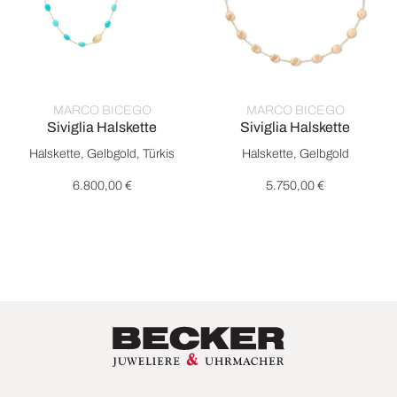
MARCO BICEGO
MARCO BICEGO
Siviglia Halskette
Siviglia Halskette
Marco Bicego Siviglia Halskette, Ref: CB2770 TU01 Y, Preis: 6
Marco Bicego Siviglia Halskett
Halskette, Gelbgold, Türkis
Halskette, Gelbgold
6.800,00 €
5.750,00 €