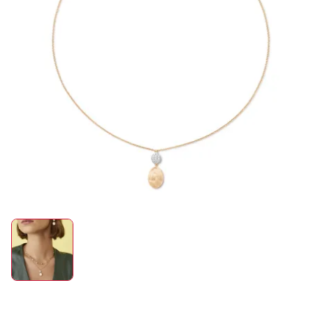
ROLEX
UHREN
SCHMUCK
HOCHZEIT
ACCESSOIRES
ÜBER UNS