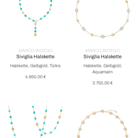
MARCO BICEGO
MARCO BICEGO
Siviglia Halskette
Siviglia Halskette
Marco Bicego Siviglia Halskette, Ref: CB2771-B TU01 Y, Preis
Marco Bicego Siviglia Halsket
Halskette, Gelbgold, Türkis
Halskette, Gelbgold,
Aquamarin
4.850,00 €
3.750,00 €