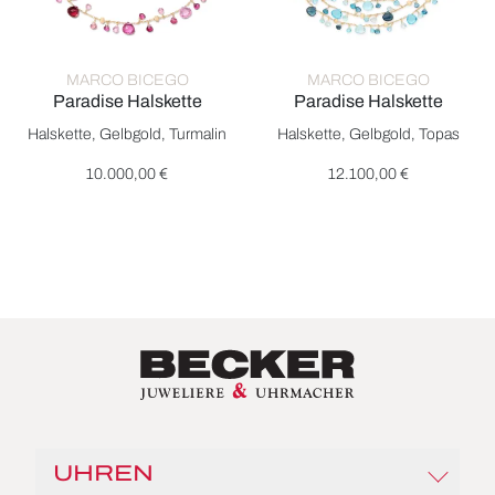
MARCO BICEGO
MARCO BICEGO
Paradise Halskette
Paradise Halskette
Marco Bicego Paradise Halskette, Ref: CB2584-E TR01 Y, Pre
Marco Bicego Paradise Halsket
Halskette, Gelbgold, Turmalin
Halskette, Gelbgold, Topas
10.000,00 €
12.100,00 €
UHREN