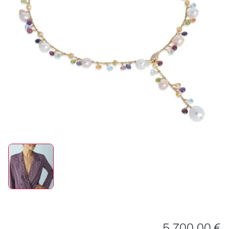
ROLEX
UHREN
SCHMUCK
HOCHZEIT
ACCESSOIRES
ÜBER UNS
5.700,00 €