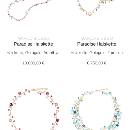
MARCO BICEGO
MARCO BICEGO
Paradise Halskette
Paradise Halskette
Marco Bicego Paradise Halskette, Ref: CB2585 MIX331 Y, Prei
Marco Bicego Paradise Halsket
Halskette, Gelbgold, Amethyst
Halskette, Gelbgold, Turmalin
10.800,00 €
8.750,00 €