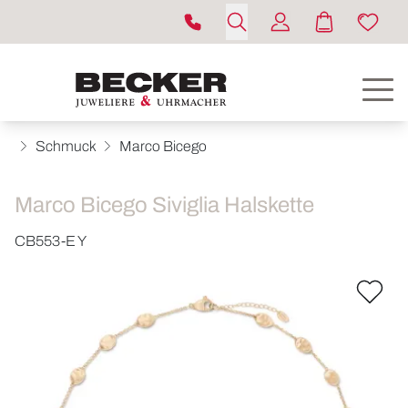
Schmuck
Marco Bicego
Marco Bicego Siviglia Halskette
CB553-E Y