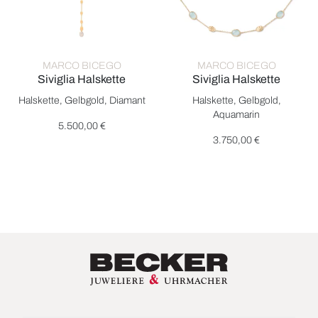
MARCO BICEGO
MARCO BICEGO
Siviglia Halskette
Siviglia Halskette
Marco Bicego Siviglia Halskette, Ref: CB2949 B YW, Preis: 5.5
Marco Bicego Siviglia Halsket
Halskette, Gelbgold, Diamant
Halskette, Gelbgold,
Aquamarin
5.500,00 €
3.750,00 €