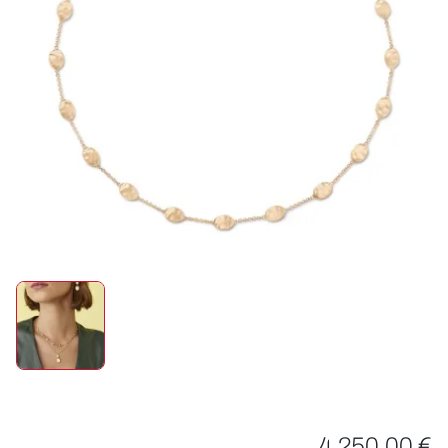
ROLEX
UHREN
SCHMUCK
HOCHZEIT
ACCESSOIRES
ÜBER UNS
4.250,00 €