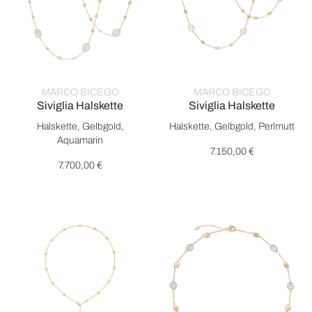
MARCO BICEGO
MARCO BICEGO
Siviglia Halskette
Siviglia Halskette
Marco Bicego Siviglia Halskette, Ref: CB2654 AQ01 Y, Preis: 7
Marco Bicego Siviglia Halsket
Halskette, Gelbgold,
Halskette, Gelbgold, Perlmutt
Aquamarin
7.150,00 €
7.700,00 €