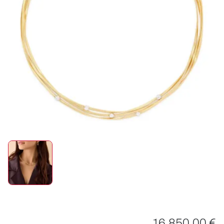
ROLEX
UHREN
SCHMUCK
HOCHZEIT
ACCESSOIRES
ÜBER UNS
16.850,00 €