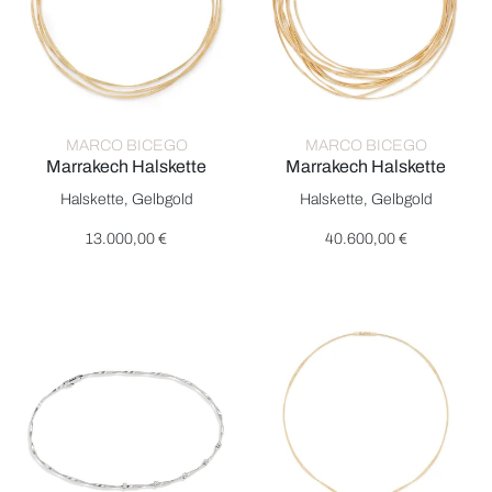
MARCO BICEGO
MARCO BICEGO
Marrakech Halskette
Marrakech Halskette
Marco Bicego Marrakech Halskette, Ref: CG848 Y, Preis: 13.0
Marco Bicego Marrakech Halske
Halskette, Gelbgold
Halskette, Gelbgold
13.000,00 €
40.600,00 €