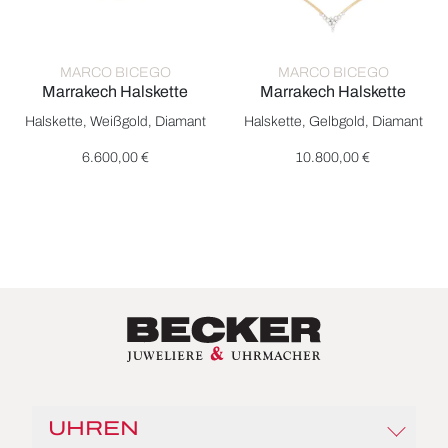
MARCO BICEGO
MARCO BICEGO
Marrakech Halskette
Marrakech Halskette
Marco Bicego Marrakech Halskette, Ref: CG337 B W, Preis: 6
Marco Bicego Marrakech Halsk
Halskette, Weißgold, Diamant
Halskette, Gelbgold, Diamant
6.600,00 €
10.800,00 €
UHREN