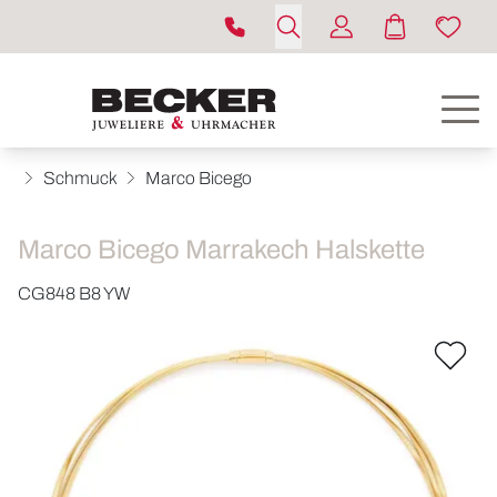
Schmuck
Marco Bicego
Marco Bicego Marrakech Halskette
CG848 B8 YW