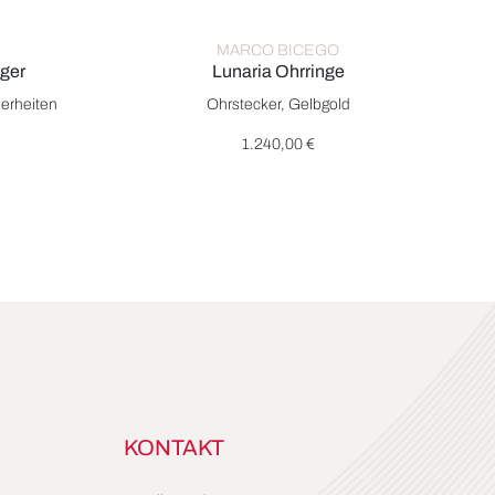
MARCO BICEGO
ger
Lunaria Ohrringe
Ohrhänger, Ref: OB1345 TUL01 Y, Preis: 3.650,00 €
Marco Bicego Lunaria Ohrringe, Ref: OB1342 Y, 
erheiten
Ohrstecker, Gelbgold
1.240,00 €
KONTAKT