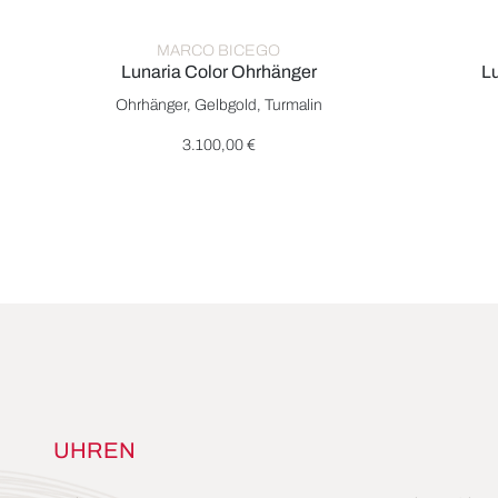
MARCO BICEGO
Lunaria Color Ohrhänger
Lu
Marco Bicego Lunaria Color Ohrhänger, Ref: OB1899-B 
Marco Bic
Ohrhänger, Gelbgold, Turmalin
3.100,00 €
UHREN