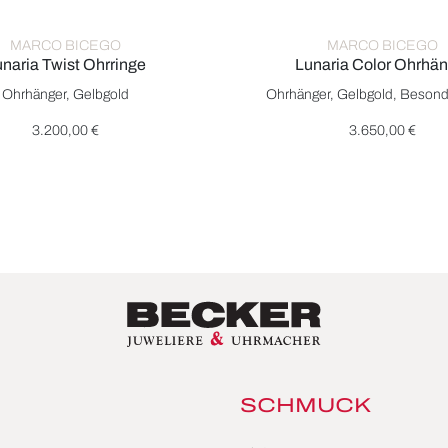
MARCO BICEGO
MARCO BICEGO
naria Twist Ohrringe
Lunaria Color Ohrhän
TM01 Y, Preis: 3.100,00 €
ego Lunaria Twist Ohrringe, Ref: OB1917 Y, Preis: 3.200,00 €
Marco Bicego Lunaria Color 
Ohrhänger, Gelbgold
Ohrhänger, Gelbgold, Besond
3.200,00 €
3.650,00 €
SCHMUCK