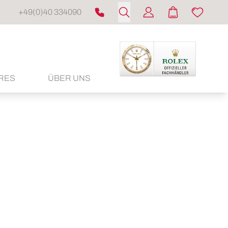
+49(0)40 334090
RES
ÜBER UNS