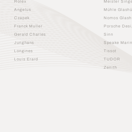
Rolex
Meister Sing
Angelus
Mühle Glashü
Czapek
Nomos Glash
Franck Muller
Porsche Desi
Gerald Charles
Sinn
Junghans
Speake Mari
Longines
Tissot
Louis Erard
TUDOR
Zenith