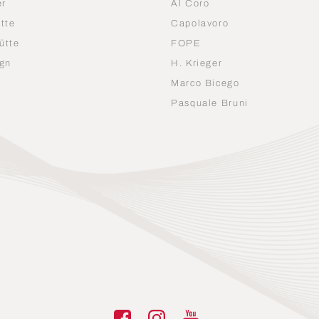
er
Al Coro
tte
Capolavoro
ütte
FOPE
gn
H. Krieger
Marco Bicego
n
Pasquale Bruni