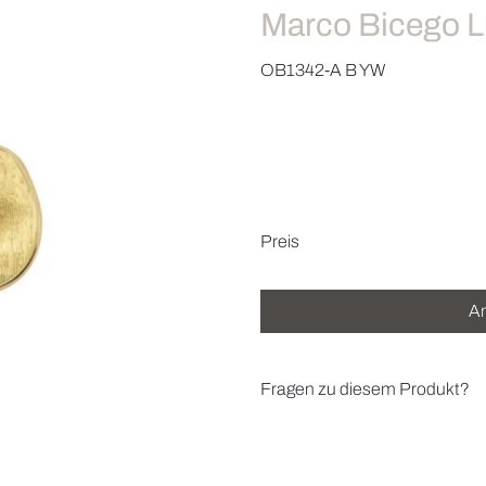
Marco Bicego L
OB1342-A B YW
Preisinformatio
Preis
An
Fragen zu diesem Produkt?