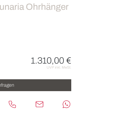
unaria Ohrhänger
1.310,00 €
nen
UVP inkl. MwSt.
fragen