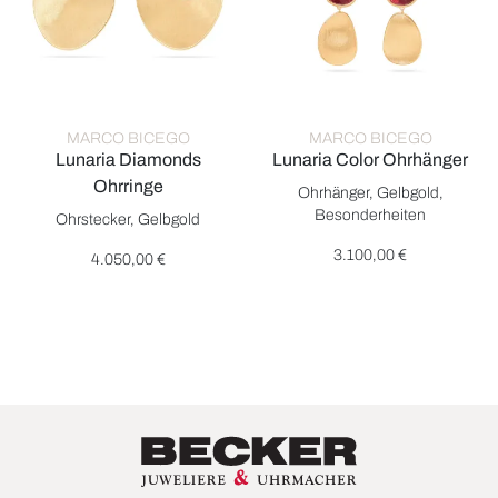
MARCO BICEGO
MARCO BICEGO
Lunaria Diamonds
Lunaria Color Ohrhänger
Marco Bicego Lunaria Color Oh
Ohrringe
Ohrhänger, Gelbgold,
Marco Bicego Lunaria Diamonds Ohrringe, Ref: OB1912 Y, Prei
Besonderheiten
Ohrstecker, Gelbgold
3.100,00 €
4.050,00 €