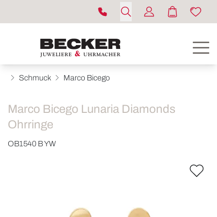
Schmuck
Marco Bicego
Marco Bicego Lunaria Diamonds
Ohrringe
OB1540 B YW