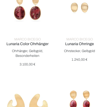
MARCO BICEGO
MARCO BICEGO
Lunaria Color Ohrhänger
Lunaria Ohrringe
Marco Bicego Lunaria Color Ohrhänger, Ref: OB1404 TUL01 Y, 
Marco Bicego Lunaria Ohrringe
Ohrhänger, Gelbgold,
Ohrstecker, Gelbgold
Besonderheiten
1.240,00 €
3.100,00 €