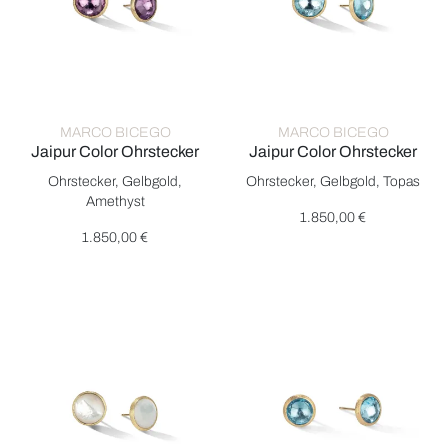
MARCO BICEGO
MARCO BICEGO
Jaipur Color Ohrstecker
Jaipur Color Ohrstecker
Marco Bicego Jaipur Color Ohrstecker, Ref: OB1739 AT01 Y, Pr
Marco Bicego Jaipur Color Ohr
Ohrstecker, Gelbgold,
Ohrstecker, Gelbgold, Topas
Amethyst
1.850,00 €
1.850,00 €