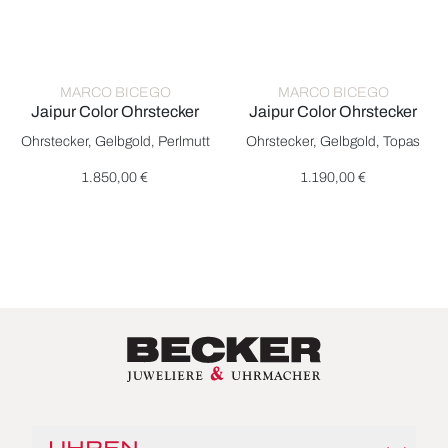
MARCO BICEGO
MARCO BICEGO
Jaipur Color Ohrstecker
Jaipur Color Ohrstecker
Marco Bicego Jaipur Color Ohrstecker, Ref: OB1739 MPW Y, Pr
Marco Bicego Jaipur Color Ohr
Ohrstecker, Gelbgold, Perlmutt
Ohrstecker, Gelbgold, Topas
1.850,00 €
1.190,00 €
UHREN