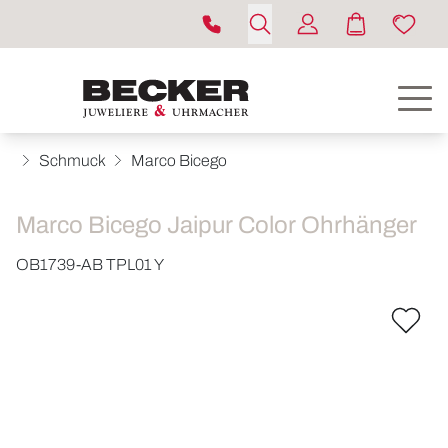
Schmuck
Marco Bicego
Marco Bicego Jaipur Color Ohrhänger
OB1739-AB TPL01 Y