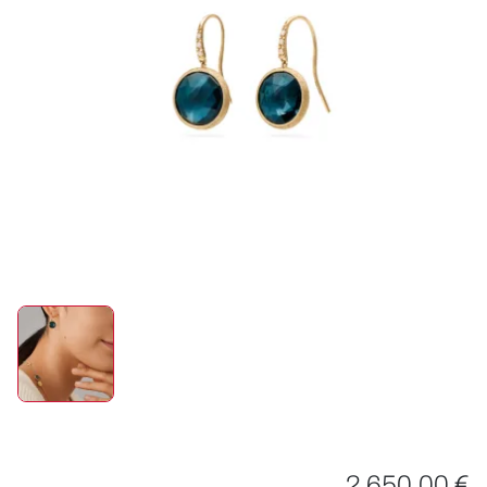
ROLEX
UHREN
SCHMUCK
HOCHZEIT
ACCESSOIRES
ÜBER UNS
2.650,00 €