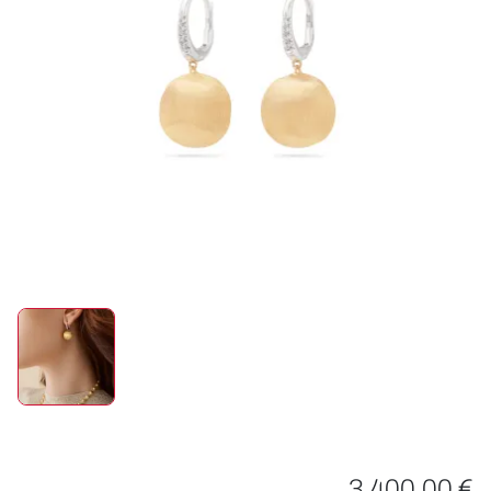
ROLEX
UHREN
SCHMUCK
HOCHZEIT
ACCESSOIRES
ÜBER UNS
3.400,00 €