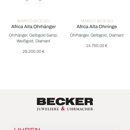
MARCO BICEGO
MARCO BICEGO
Africa Alta Ohrhänger
Africa Alta Ohrringe
Marco Bicego Africa Alta Ohrhänger, Ref: OB1874-MB B YW , P
Marco Bicego Africa Alta Ohrr
Ohrhänger, Gelbgold &amp;
Ohrhänger, Gelbgold, Diamant
Weißgold, Diamant
14.750,00 €
29.200,00 €
UHREN