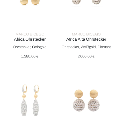
MARCO BICEGO
MARCO BICEGO
Africa Ohrstecker
Africa Alta Ohrstecker
Marco Bicego Africa Ohrstecker, Ref: OB1015 Y, Preis: 1.380,0
Marco Bicego Africa Alta Ohrs
Ohrstecker, Gelbgold
Ohrstecker, Weißgold, Diamant
1.380,00 €
7.600,00 €