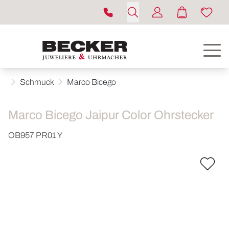
Schmuck
Marco Bicego
Marco Bicego Jaipur Color Ohrstecker
OB957 PR01 Y