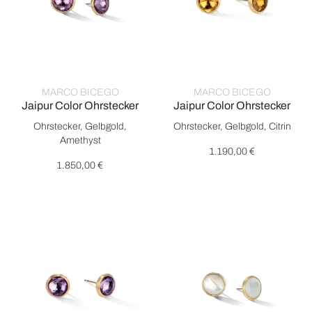
MARCO BICEGO
MARCO BICEGO
Jaipur Color Ohrstecker
Jaipur Color Ohrstecker
Marco Bicego Jaipur Color Ohrstecker, Ref: OB1739 AT01 Y, Pr
Marco Bicego Jaipur Color Ohr
Ohrstecker, Gelbgold,
Ohrstecker, Gelbgold, Citrin
Amethyst
1.190,00 €
1.850,00 €