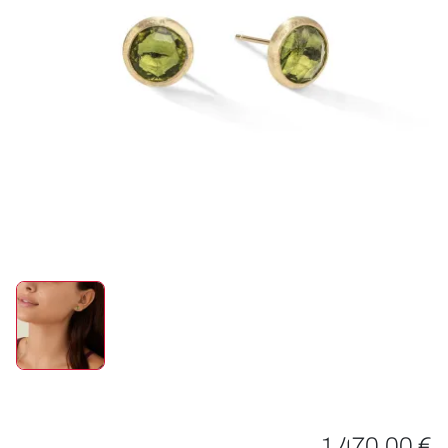
ROLEX
UHREN
SCHMUCK
HOCHZEIT
ACCESSOIRES
ÜBER UNS
1.470,00 €