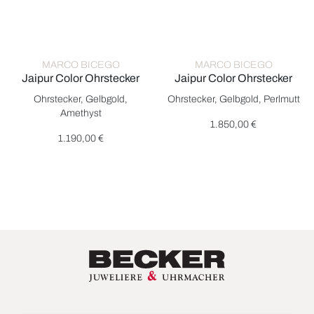
MARCO BICEGO
MARCO BICEGO
Jaipur Color Ohrstecker
Jaipur Color Ohrstecker
Marco Bicego Jaipur Color Ohrstecker, Ref: OB957 AL01 Y, Pre
Marco Bicego Jaipur Color Ohr
Ohrstecker, Gelbgold,
Ohrstecker, Gelbgold, Perlmutt
Amethyst
1.850,00 €
1.190,00 €