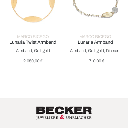
MARCO BICEGO
MARCO BICEGO
Lunaria Twist Armband
Lunaria Armband
Marco Bicego Lunaria Twist Armband, Ref: BB2896 Y, Preis: 2
Marco Bicego Lunaria Armband
Armband, Gelbgold
Armband, Gelbgold, Diamant
2.050,00 €
1.710,00 €