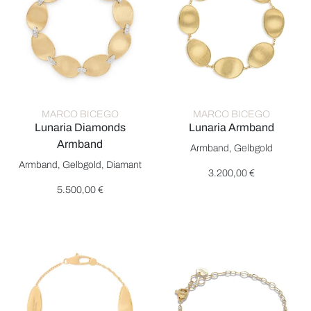
MARCO BICEGO
MARCO BICEGO
Lunaria Diamonds
Lunaria Armband
Marco Bicego Lunaria Armband,
Armband
Armband, Gelbgold
Marco Bicego Lunaria Diamonds Armband, Ref: BB2893 B YW, 
Armband, Gelbgold, Diamant
3.200,00 €
5.500,00 €