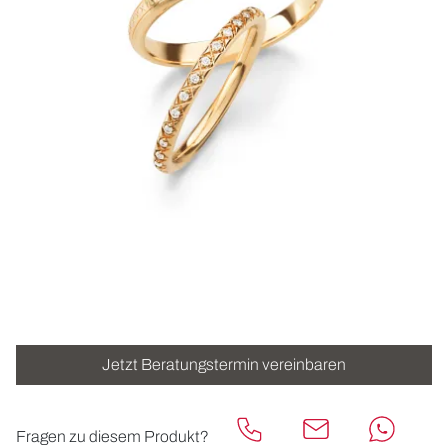
ROLEX
UHREN
SCHMUCK
HOCHZEIT
ACCESSOIRES
ÜBER UNS
Jetzt Beratungstermin vereinbaren
Fragen zu diesem Produkt?