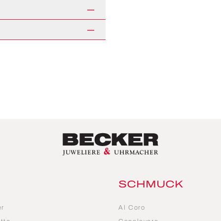
SCHMUCK
er
Al Coro