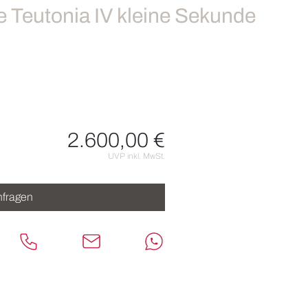
 Teutonia IV kleine Sekunde
2.600,00 €
nen
UVP inkl. MwSt.
fragen