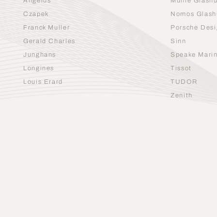
Angelus
Mühle Glashü
Czapek
Nomos Glash
Franck Muller
Porsche Desi
Gerald Charles
Sinn
Junghans
Speake Mari
Longines
Tissot
Louis Erard
TUDOR
Zenith