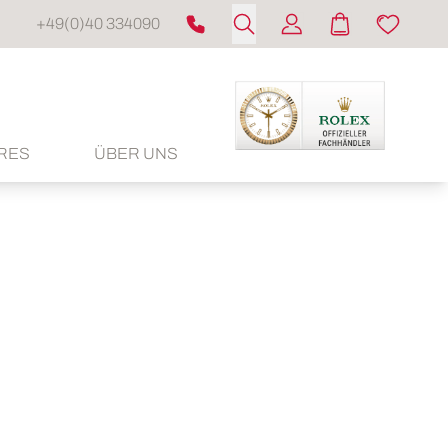
+49(0)40 334090
RES
ÜBER UNS