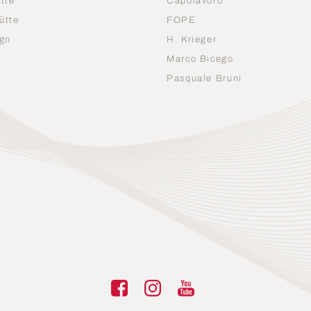
tte
Capolavoro
ütte
FOPE
gn
H. Krieger
Marco Bicego
n
Pasquale Bruni