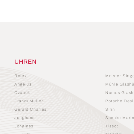
UHREN
Rolex
Meister Sing
Angelus
Mühle Glashü
Czapek
Nomos Glash
Franck Muller
Porsche Desi
Gerald Charles
Sinn
Junghans
Speake Mari
Longines
Tissot