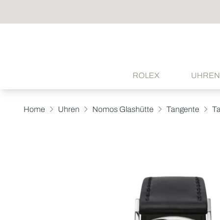
ROLEX
UHREN
Home
Uhren
Nomos Glashütte
Tangente
Ta