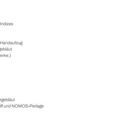
 Indizes
t Handaufzug
ebläut
erke.)
rgebläut
hliff und NOMOS-Perlage