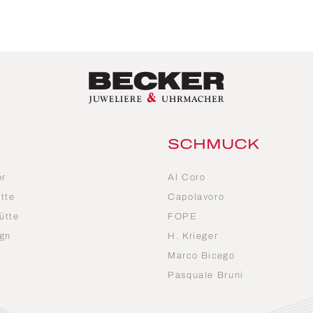
SCHMUCK
er
Al Coro
tte
Capolavoro
ütte
FOPE
gn
H. Krieger
Marco Bicego
n
Pasquale Bruni