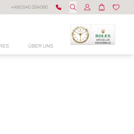
+49(0)40 334090
RES
ÜBER UNS