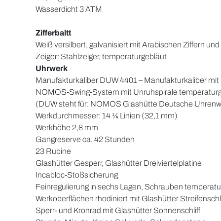
Wasserdicht 3 ATM
Zifferbaltt
Weiß versilbert, galvanisiert mit Arabischen Ziffern und
Zeiger: Stahlzeiger, temperaturgebläut
Uhrwerk
Manufakturkaliber DUW 4401
– Manufakturkaliber mi
NOMOS-Swing-System mit Unruhspirale temperaturg
(DUW steht für: NOMOS Glashütte Deutsche Uhrenw
Werkdurchmesser: 14 ¼ Linien (32,1 mm)
Werkhöhe 2,8 mm
Gangreserve ca. 42 Stunden
23 Rubine
Glashütter Gesperr, Glashütter Dreiviertelplatine
Incabloc-Stoßsicherung
Feinregulierung in sechs Lagen, Schrauben temperatu
Werkoberflächen rhodiniert mit Glashütter Streifensc
Sperr- und Kronrad mit Glashütter Sonnenschliff