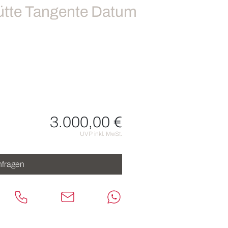
te Tangente Datum
3.000,00 €
nen
UVP inkl. MwSt.
fragen