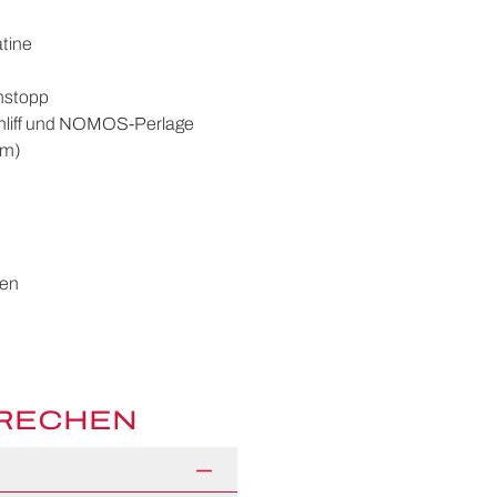
atine
nstopp
schliff und NOMOS-Perlage
mm)
gen
PRECHEN