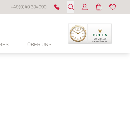
+49(0)40 334090
RES
ÜBER UNS