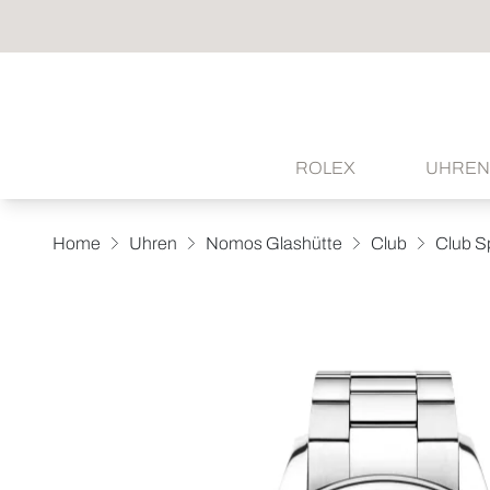
ROLEX
UHREN
Home
Uhren
Nomos Glashütte
Club
Club Sp