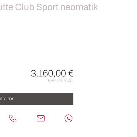
te Club Sport neomatik
3.160,00 €
nen
UVP inkl. MwSt.
fragen