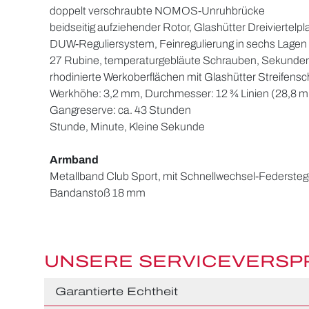
doppelt verschraubte NOMOS-Unruhbrücke
beidseitig aufziehender Rotor, Glashütter Dreiviertelpl
DUW-Reguliersystem, Feinregulierung in sechs Lagen
27 Rubine, temperaturgebläute Schrauben, Sekunde
rhodinierte Werkoberflächen mit Glashütter Streifen
Werkhöhe: 3,2 mm, Durchmesser: 12 ¾ Linien (28,8 
Gangreserve: ca. 43 Stunden
Stunde, Minute, Kleine Sekunde
Armband
Metallband Club Sport, mit Schnellwechsel-Federste
Bandanstoß 18 mm
UNSERE SERVICEVERS
Garantierte Echtheit