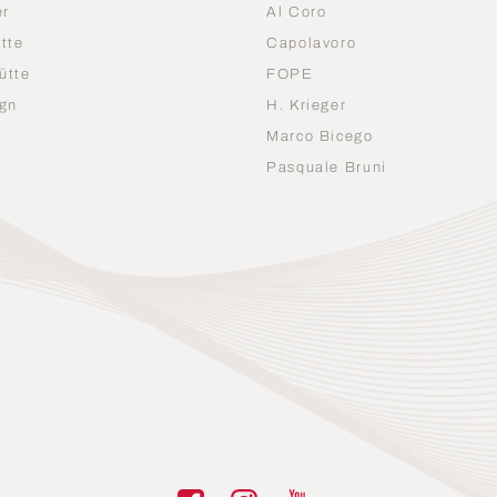
er
Al Coro
tte
Capolavoro
ütte
FOPE
gn
H. Krieger
Marco Bicego
n
Pasquale Bruni