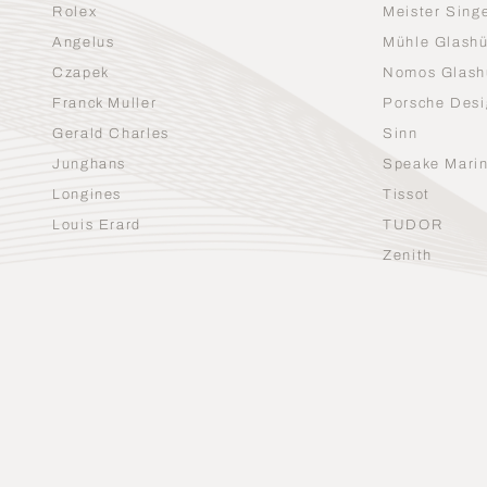
Rolex
Meister Sing
Angelus
Mühle Glashü
Czapek
Nomos Glash
Franck Muller
Porsche Desi
Gerald Charles
Sinn
Junghans
Speake Mari
Longines
Tissot
Louis Erard
TUDOR
Zenith