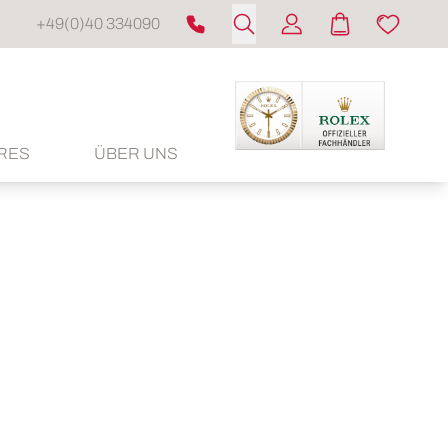
+49(0)40 334090
RES
ÜBER UNS