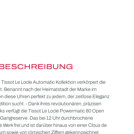
BESCHREIBUNG
 Tissot Le Locle Automatic Kollektion verkörpert die
t. Benannt nach der Heimatstadt der Marke im
n diese Uhren perfekt zu jedem, der zeitlose Eleganz
ion sucht. - Dank ihres revolutionären, präzisen
s verfügt die Tissot Le Locle Powermatic 80 Open
n Gangreserve. Das bei 12 Uhr durchbrochene
das Werk frei und ist darüber hinaus von einer Clous de
rum sowie von römischen Ziffern gekennzeichnet,