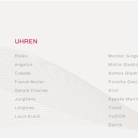
UHREN
Rolex
Meister Sing
Angelus
Mühle Glashü
Czapek
Nomos Glash
Franck Muller
Porsche Desi
Gerald Charles
Sinn
Junghans
Speake Mari
Longines
Tissot
Louis Erard
TUDOR
Zenith