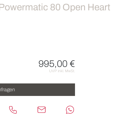
e Powermatic 80 Open Heart
995,00 €
nen
UVP inkl. MwSt.
fragen