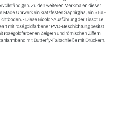
ervollständigen. Zu den weiteren Merkmalen dieser
Made Uhrwerk ein kratzfestes Saphirglas, ein 316L-
ichtboden. - Diese Bicolor-Ausführung der Tissot Le
art mit roségoldfarbener PVD-Beschichtung besitzt
 mit roségoldfarbenen Zeigern und römischen Ziffern
stahlarmband mit Butterfly-Faltschließe mit Drückern.