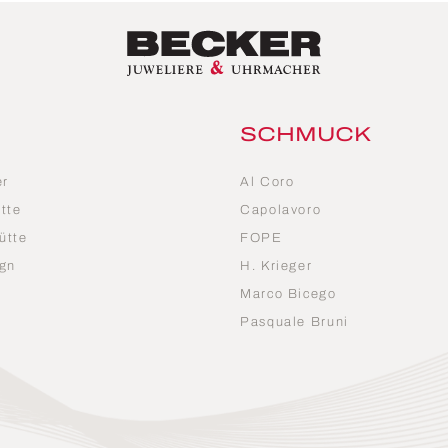
SCHMUCK
er
Al Coro
tte
Capolavoro
ütte
FOPE
gn
H. Krieger
Marco Bicego
n
Pasquale Bruni