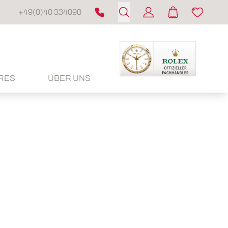
+49(0)40 334090
RES
ÜBER UNS