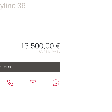
yline 36
13.500,00 €
nen
UVP inkl. MwSt.
ervieren