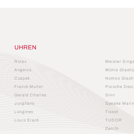
UHREN
Rolex
Meister Sing
Angelus
Mühle Glashü
Czapek
Nomos Glash
Franck Muller
Porsche Desi
Gerald Charles
Sinn
Junghans
Speake Mari
Longines
Tissot
Louis Erard
TUDOR
Zenith