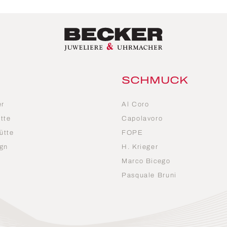
SCHMUCK
er
Al Coro
tte
Capolavoro
ütte
FOPE
gn
H. Krieger
Marco Bicego
n
Pasquale Bruni