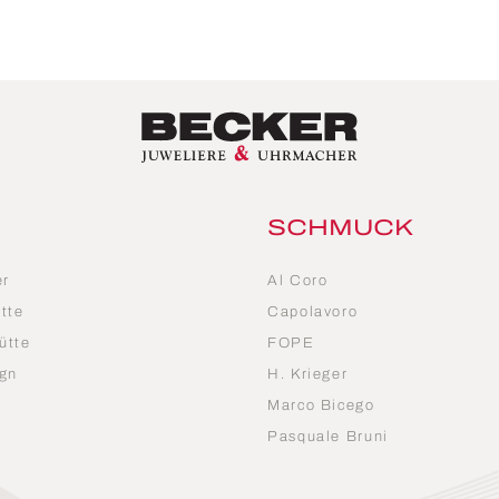
SCHMUCK
er
Al Coro
tte
Capolavoro
ütte
FOPE
gn
H. Krieger
Marco Bicego
n
Pasquale Bruni