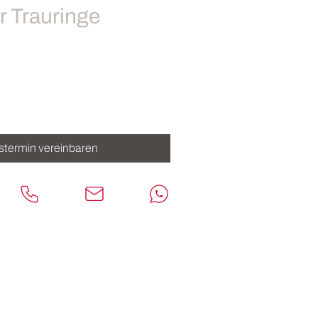
r Trauringe
stermin vereinbaren