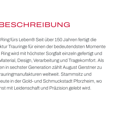
BESCHREIBUNG
Ring fürs Leben® Seit über 150 Jahren fertigt die
tur Trauringe für einen der bedeutendsten Momente
Ring wird mit höchster Sorgfalt einzeln gefertigt und
Material, Design, Verarbeitung und Tragekomfort. Als
n in sechster Generation zählt August Gerstner zu
Trauringmanufakturen weltweit. Stammsitz und
 heute in der Gold- und Schmuckstadt Pforzheim, wo
st mit Leidenschaft und Präzision gelebt wird.