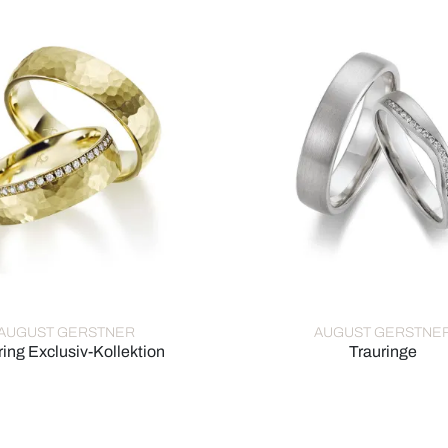
AUGUST GERSTNER
AUGUST GERSTNE
ring Exclusiv-Kollektion
Trauringe
28665/4-28665/4,5
rstner Trauring Exclusiv-Kollektion, Ref: 4/28673/6-28673/6
August Gerstner Trauringe,