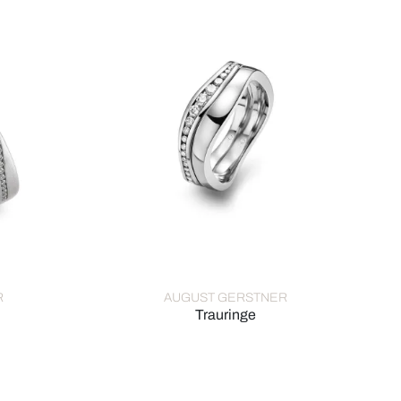
R
AUGUST GERSTNER
Trauringe
 Ref: 28503/4-4/28503/4
August Gerstner Trauringe, Ref: 28099/3.2-4/2