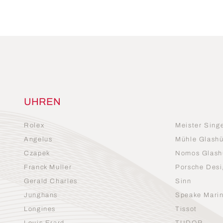
UHREN
Rolex
Meister Sing
Angelus
Mühle Glashü
Czapek
Nomos Glash
Franck Muller
Porsche Desi
Gerald Charles
Sinn
Junghans
Speake Mari
Longines
Tissot
Louis Erard
TUDOR