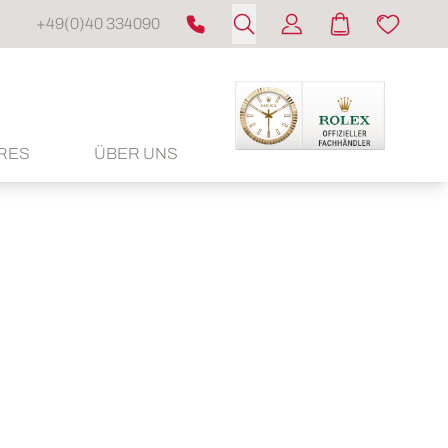
+49(0)40 334090
RES
ÜBER UNS