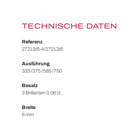
TECHNISCHE DATEN
Referenz
27213/6-4/27213/6
Ausführung
333 /375 /585 /750
Besatz
3 Brillanten 0.06 ct.
Breite
6 mm