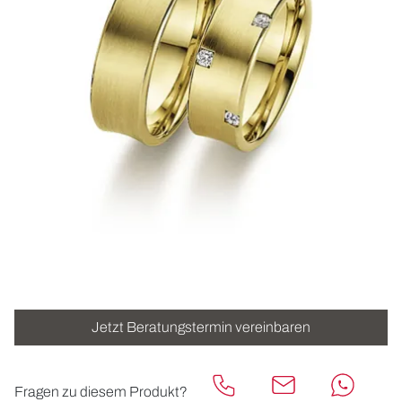
ROLEX
UHREN
SCHMUCK
HOCHZEIT
ACCESSOIRES
ÜBER UNS
Jetzt Beratungstermin vereinbaren
Fragen zu diesem Produkt?