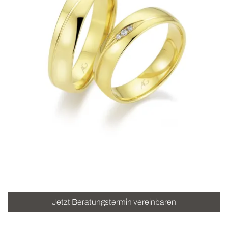
ROLEX
UHREN
SCHMUCK
HOCHZEIT
ACCESSOIRES
ÜBER UNS
Jetzt Beratungstermin vereinbaren