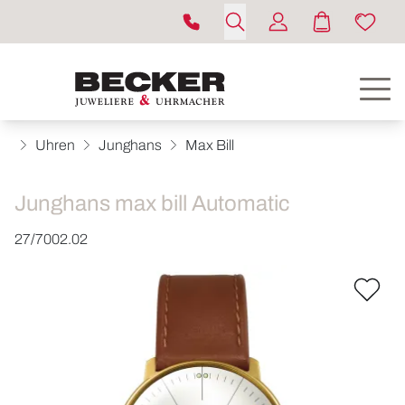
Uhren
Junghans
Max Bill
Junghans max bill Automatic
27/7002.02
ROLEX
UHREN
SCHMUCK