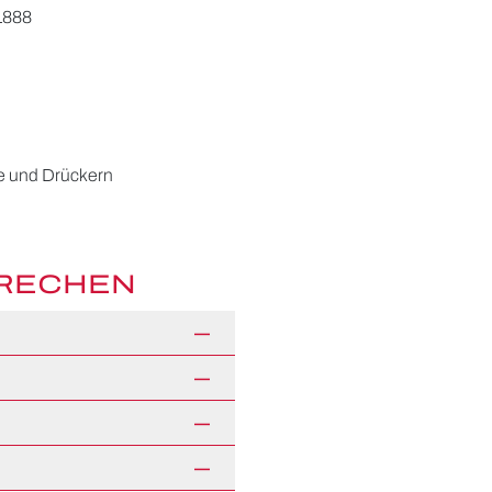
L888
ße und Drückern
PRECHEN