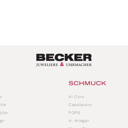
SCHMUCK
er
Al Coro
tte
Capolavoro
ütte
FOPE
gn
H. Krieger