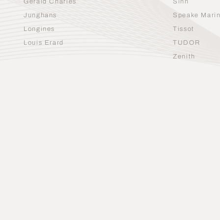
Gerald Charles
Sinn
Junghans
Speake Mari
Longines
Tissot
Louis Erard
TUDOR
Zenith