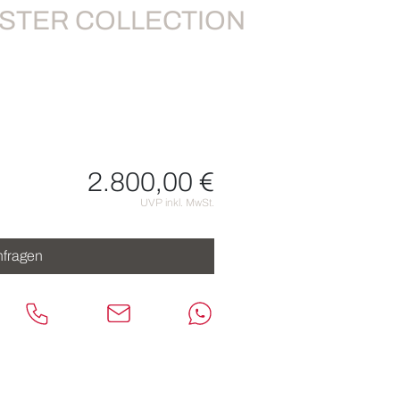
STER COLLECTION
2.800,00 €
nen
UVP inkl. MwSt.
fragen