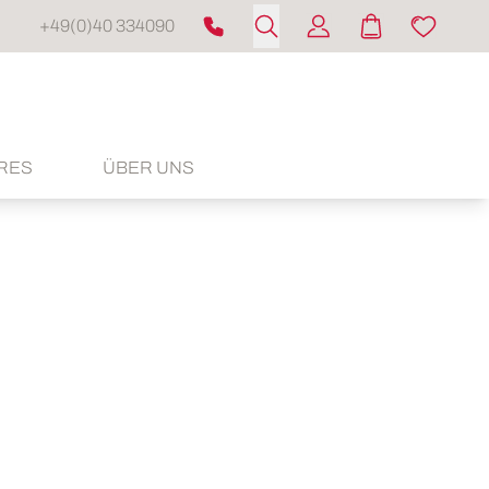
+49(0)40 334090
RES
ÜBER UNS