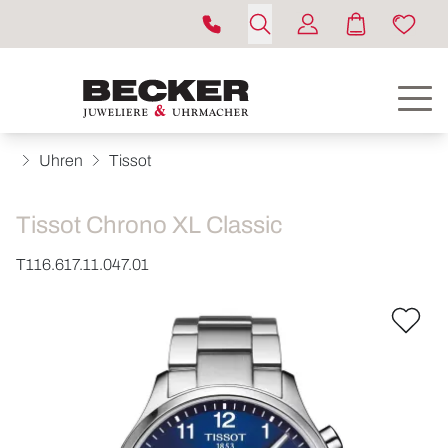
Uhren
Tissot
Tissot Chrono XL Classic
T116.617.11.047.01
ROLEX
UHREN
SCHMUCK