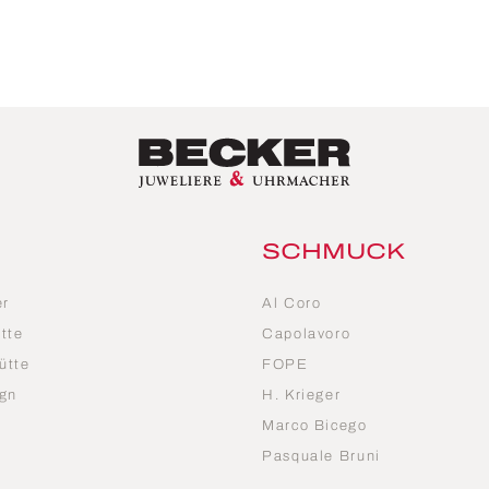
SCHMUCK
er
Al Coro
tte
Capolavoro
ütte
FOPE
gn
H. Krieger
Marco Bicego
n
Pasquale Bruni