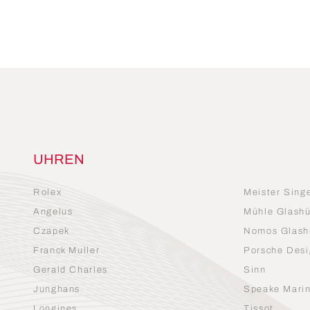
UHREN
Rolex
Meister Sing
Angelus
Mühle Glashü
Czapek
Nomos Glash
Franck Muller
Porsche Desi
Gerald Charles
Sinn
Junghans
Speake Mari
Longines
Tissot