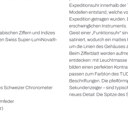
Expeditionsuhr innerhalb der 
Modellen entstand, welche vo
Expedition getragen wurden. D
erschwinglichen Instruments.
abischen Ziffern und Indizes
Geist einer „Funktionsuhr“ 
tigen Swiss Super-LumiNova®-
satiniert, wodurch ein mattes 
um die Linien des Gehäuses z
Beim Zifferblatt werden aufme
entdecken: mit Leuchtmasse 
bilden einen perfekten Kontr
passen zum Farbton des TUDO
Beschriftungen. Die pfeilförm
ertes Schweizer Chronometer
Sekundenzeiger – sind typisch
neues Detail: Die Spitze des
umfeder
z)