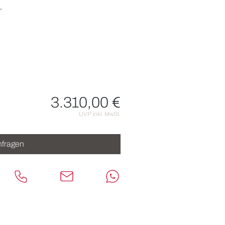
r
3.310,00 €
nen
UVP inkl. MwSt.
fragen