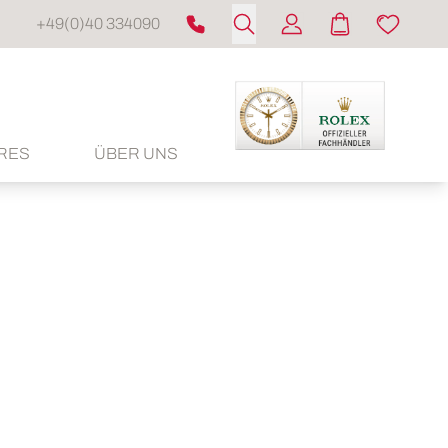
+49(0)40 334090
RES
ÜBER UNS