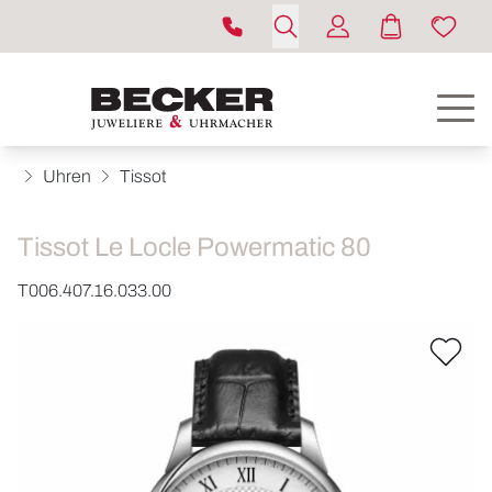
Uhren
Tissot
Tissot Le Locle Powermatic 80
T006.407.16.033.00
ROLEX
UHREN