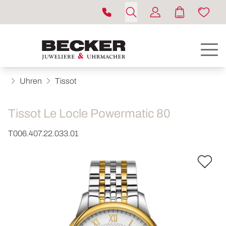
Uhren
Tissot
Tissot Le Locle Powermatic 80
T006.407.22.033.01
ROLEX
UHREN