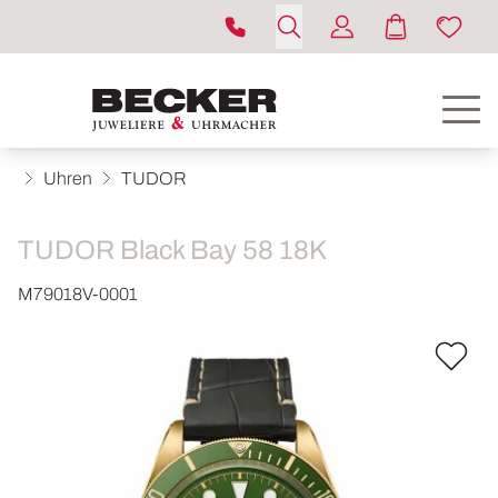
Uhren
TUDOR
TUDOR Black Bay 58 18K
M79018V-0001
ROLEX
UHREN