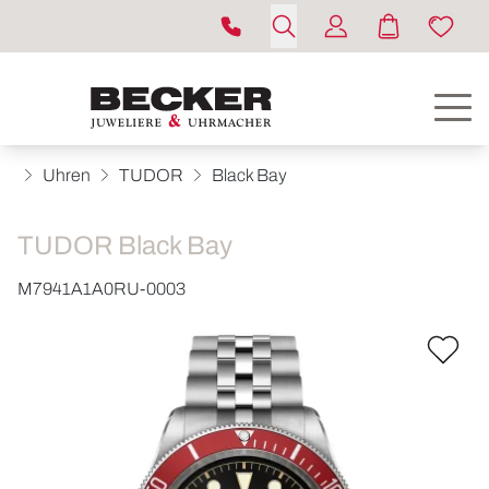
Uhren
TUDOR
Black Bay
TUDOR Black Bay
M7941A1A0RU-0003
ROLEX
UHREN